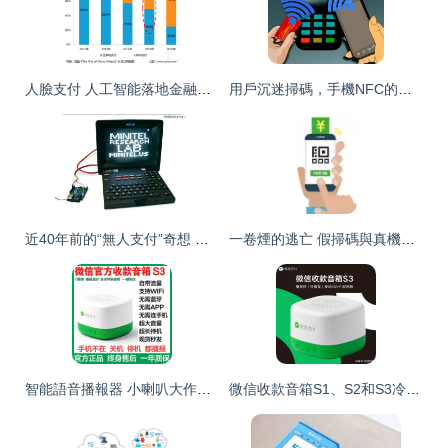
人臉支付 人工智能落地金融領域的典型案例與網絡支付設備的創新融合
用戶沉迷掃碼，手機NFC的未來該怎么辦？
近40年前的“無人支付”奇想 一個與萬物互聯相遇的故事
一卷煙的逃亡 假掃碼與真機遇的交錯瞬
智能語音播報器 小喇叭大作用，擺攤收款不再錯過每一筆到賬
微信收款音箱S1、S2和S3冷知識大全，你想知道的這里都有