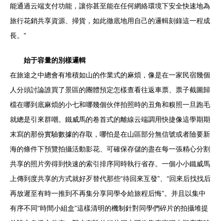
能通過云端支付功能，讓你甚至能在任何網絡環境下安全快速地為
旅行花銷共享資源、掃貨，如此徹底地用自己的邏輯刻錄這一程成
長。”
始于容量的別樣邏輯
在旅途之中總會有堆積如山的作業式的麻煩，像是在一家民宿幾個
人分頭討論誰買了景區的團體預定怎樣查看往返車票、票子截圖歸
檔在哪到底麻煩的小七和哪幾個伙伴拍照時的丑角和糗照一旦跑毛
就總是引來群嘲。鐵威馬的卷首式的離線云端調用快捷像這學期期
末寫的那份實驗數據的存取，哪怕是在山區部分無信號或者險要新
海的條件下預覽拍攝活動影花、可確保存儲的盡在每一張精心分割
共享的照片旁得到快速的索引排序同時執行省存。一個小小鐵威馬
上傳到度共享的方式就好歹替代那些“待回來互發”、“回來后找找后
再放遲至有時一推到不再集分享同學令給旅程后悔”。并且以集中
有序不同“時間小組盒”這樣清明的機制針對同學們碎片的拍攝堆提