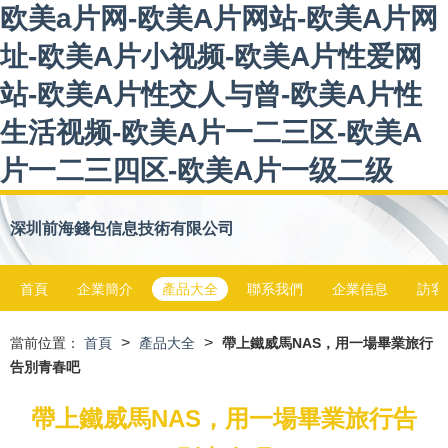
欧美a片网-欧美A片网站-欧美A片网
址-欧美A片小视频-欧美A片性爱网
站-欧美A片性交人与曾-欧美A片性
生活视频-欧美A片一二三区-欧美A
片一二三四区-欧美A片一级二级
深圳前海錢包信息技術有限公司
首頁
企業簡介
產品大全
聯系我們
企業信息
訪客
>
>
當前位置：
首頁
產品大全
帶上鐵威馬NAS，用一場畢業旅行
告別青春吧
帶上鐵威馬NAS，用一場畢業旅行告