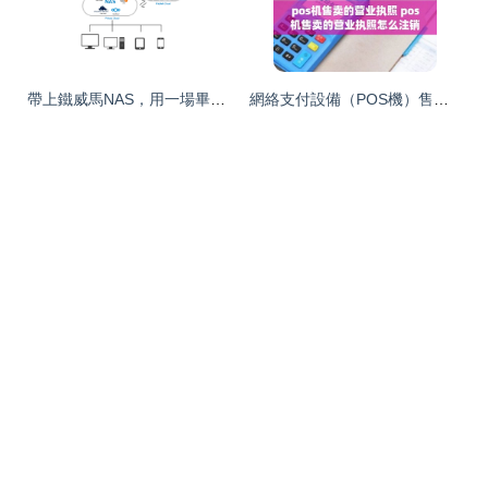
帶上鐵威馬NAS，用一場畢業旅行告別青春吧
網絡支付設備（POS機）售賣的營業執照辦理與注銷指南